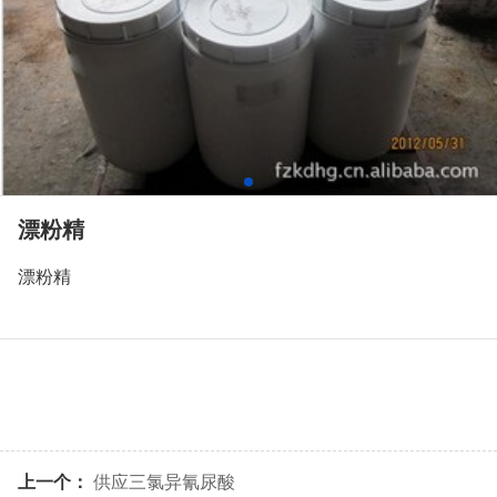
漂粉精
漂粉精
上一个：
供应三氯异氰尿酸