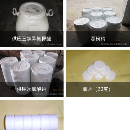
供应三氯异氰尿酸
漂粉精
供应次氯酸钙
氯片（20克）