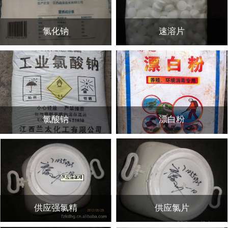
氯化钠
速溶片
氯酸钠
漂白粉
供应强氯精
供应氯片